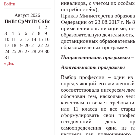
инвалидов, с учетом их особы
Войти
потребностей»);
Август 2026
Приказ Министерства образова
Пн
Вт
Ср
Чт
Пт
Сб
Вс
Федерации от 23.08.2017 г. №
1
2
применения организациями, 
3
4
5
6
7
8
9
образовательную деятельность,
10
11
12
13
14
15
16
дистанционных образовательны
17
18
19
20
21
22
23
образовательных программ».
24
25
26
27
28
29
30
Направленность программы
31
« Дек
Актуальность программы
Выбор профессии – один из 
определяющий его жизненный 
соответствовала интересам лич
обоснован тем, насколько че
качествам отвечает требован
или 11 класса не все старш
сформулировать свои профес
сегодняшний день проб
самоопределения одна из г
человека как полноценного 