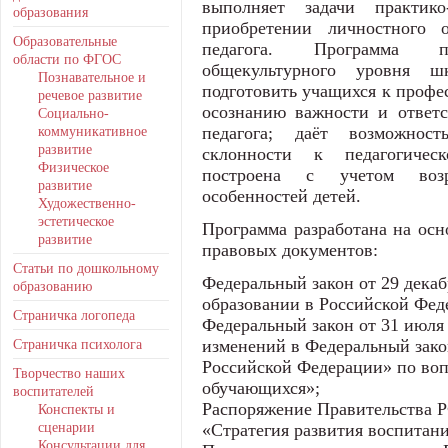
выполняет задачи практик
образования
приобретении личностного 
Образовательные
педагога. Программа пр
области по ФГОС
общекультурного уровня шк
Познавательное и
подготовить учащихся к профе
речевое развитие
осознанию важности и ответс
Социально-
коммуникативное
педагога; даёт возможнос
развитие
склонности к педагогическ
Физическое
построена с учетом возр
развитие
особенностей детей.
Художественно-
эстетическое
Программа разработана на ос
развитие
правовых документов:
Статьи по дошкольному
Федеральный закон от 29 декаб
образованию
образовании в Российской Фед
Страничка логопеда
Федеральный закон от 31 июля
Страничка психолога
изменений в Федеральный зако
Российской Федерации» по во
Творчество наших
обучающихся»;
воспитателей
Распоряжение Правительства РФ
Конспекты и
сценарии
«Стратегия развития воспитани
Консультации для