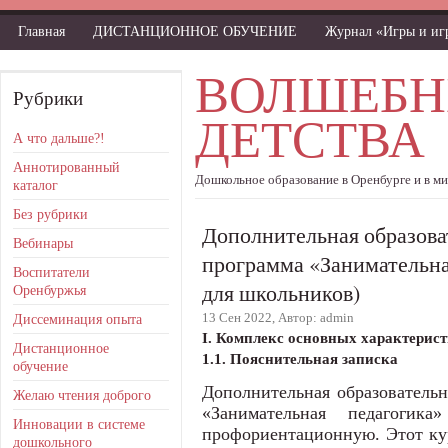
Главная
ДИСТАНЦИОННОЕ ОБУЧЕНИЕ
Журнал «Игры и и
ВОЛШЕБН
Рубрики
ДЕТСТВА
А что дальше?!
Аннотированный
Дошкольное образование в Оренбурге и в м
каталог
Без рубрики
Дополнительная образов
Вебинары
программа «Занимательна
Воспитатели
для школьников)
Оренбуржья
13 Сен 2022, Автор: admin
Диссеминация опыта
I. Комплекс основных характерис
Дистанционное
1.1. Пояснительная записка
обучение
Дополнительная образователь
Желаю чтения доброго
«Занимательная педагоги
Инновации в системе
профориентационную. Этот кур
дошкольного