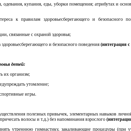
, одевания, купания, еды, уборки помещения; атрибутах и ос
тереса к правилам здоровьесберегающего и безопасного по
и, связанные с охраной здоровья;
а здоровьесберегающего и безопасного поведения
(интеграция с
ровья детей:
ь их организм;
едупреждать утомление;
 спортивные игры.
уществления полезных привычек, элементарных навыков личной
причесать волосы и т.д.) без напоминания взрослого
(интеграци
нять утреннюю гимнастику, закаливающие процедуры (при уч