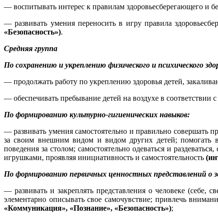
— воспитывать интерес к правилам здоровьесберегающего и б
— развивать умения переносить в игру правила здоровьесбе
«Безопасность»)
.
Средняя группа
По сохранению и укреплению физического и психического здо
— продолжать работу по укреплению здоровья детей, закалива
— обеспечивать пребывание детей на воздухе в соответствии с
По формированию культурно-гигиенических навыков:
— развивать умения самостоятельно и правильно совершать пр
за своим внешним видом и видом других детей; помогать вз
поведения за столом; самостоятельно одеваться и раздеватьс
игрушками, проявляя инициативность и самостоятельность
(ин
По формированию первичных ценностных представлений о зд
— развивать и закреплять представления о человеке (себе, с
элементарно описывать свое самочувствие; привлечь внимани
«Коммуникация», «Познание», «Безопасность»)
;