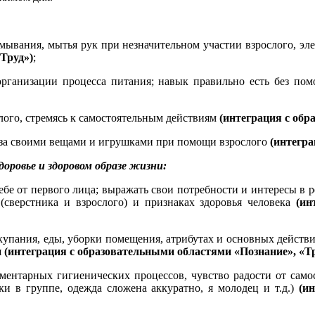
ывания, мытья рук при незначительном участии взрослого, эл
«Труд»)
;
рганизации процесса питания; навык правильно есть без по
слого, стремясь к самостоятельным действиям
(интеграция с обр
 за своими вещами и игрушками при помощи взрослого
(интегра
оровье и здоровом образе жизни:
ебе от первого лица; выражать свои потребности и интересы в 
а (сверстника и взрослого) и признаках здоровья человека
(ин
 купания, еды, уборки помещения, атрибутах и основных действ
я
(интеграция с образовательными областями «Познание», «Тр
нтарных гигиенических процессов, чувство радости от самос
ки в группе, одежда сложена аккуратно, я молодец и т.д.)
(и