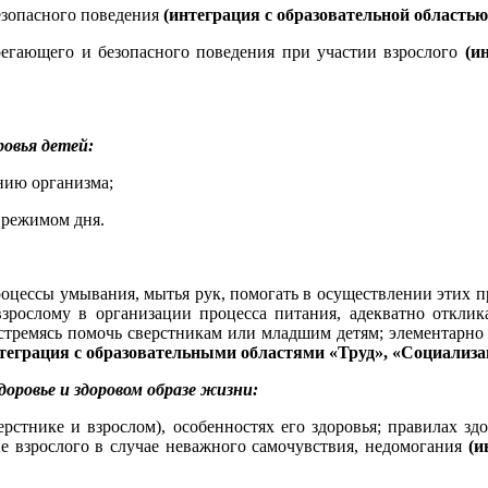
езопасного поведения
(интеграция с образовательной областью
регающего и безопасного поведения при участии взрослого
(и
ровья детей:
нию организма;
 режимом дня.
оцессы умывания, мытья рук, помогать в осуществлении этих п
рослому в организации процесса питания, адекватно откликая
я, стремясь помочь сверстникам или младшим детям; элементарн
теграция с образовательными областями «Труд», «Социализа
оровье и здоровом образе жизни:
верстнике и взрослом), особенностях его здоровья; правилах з
е взрослого в случае неважного самочувствия, недомогания
(и