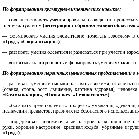
По формированию культурно-гигиенических навыков:
— совершенствовать умения правильно совершать процессы ум
платком, туалетом
(интеграция с образовательной областью 
— формировать умения элементарно помогать взрослому в о
«Труд», «Социализация»)
;
— развивать умения одеваться и раздеваться при участии взро
— воспитывать потребность и формировать умения ухаживать
По формированию первичных ценностных представлений о зд
— развивать умения и навыки называть свое имя, говорить о с
(осанка, стопа, рост, движение, картина здоровья), человек
«Коммуникация», «Познание», «Безопасность»)
;
— обогащать представления о процессах умывания, одевания,
назначении предметов, правилах их безопасного использовани
— поддерживать положительный настрой на выполнение элеме
руки, хорошее настроение, красивая ходьба, убранные игруш
«Труд»)
;