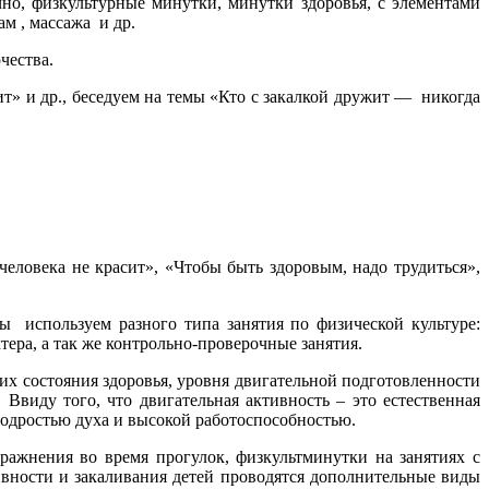
ечно, физкультурные минутки, минутки здоровья, с элементами
м , массажа и др.
чества.
т» и др., беседуем на темы «Кто с закалкой дружит — никогда
 человека не красит», «Чтобы быть здоровым, надо трудиться»,
мы используем разного типа занятия по физической культуре:
ера, а так же контрольно-проверочные занятия.
их состояния здоровья, уровня двигательной подготовленности
 Ввиду того, что двигательная активность – это естественная
бодростью духа и высокой работоспособностью.
ражнения во время прогулок, физкультминутки на занятиях с
ивности и закаливания детей проводятся дополнительные виды