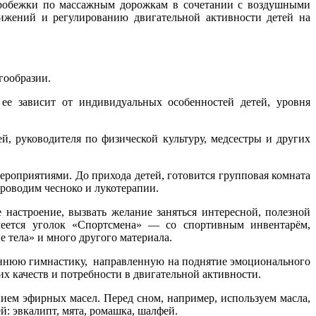
 пробежки по массажным дорожкам в сочетании с воздушными
вижений и регулированию двигательной активности детей на
гообразии.
 ее зависит от индивидуальных особенностей детей, уровня
, руководителя по физической культуру, медсестры и других
роприятиями. До прихода детей, готовится групповая комната
роводим чесноко и лукотерапии.
 настроение, вызвать желание заняться интересной, полезной
имеется уголок «Спортсмена» — со спортивным инвентарём,
е тела» и много другого материала.
еннюю гимнастику, направленную на поднятие эмоционального
 качеств и потребности в двигательной активности.
ием эфирных масел. Перед сном, например, используем масла,
: эвкалипт, мята, ромашка, шалфей.