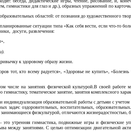
одят: беседа, дидактические игры, чтение, рисование, и, кон
, гимнастики для глаз и др.), образных упражнений по карточка
образовательных областей: от познания до художественного твор
планированные ситуации типа «Как себя вести, если что-то боли
ики, досуги, развлечения:
»,
).
привычку к здоровому образу жизни.
ров тот, кто всему радуется», «Здоровье не купить», «Болезнь
 том числе на занятиях физической культурой.В своей работе 
имнастику, тематическое занятие, занятия комплексного характ
 индивидуализация образовательной работы с детьми с учетом 
ых задач: оздоровительных, воспитательных, образовательных.
ки занимающиеся физкультурой, отличаются жизнерадостностью, 
ь – это утренняя гимнастика, подвижные игры и физические уп
рыва между занятиями. С целью оптимизации двигательной акт