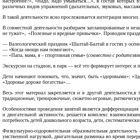
настроение?», «Надо, надо умываться…», в состав которых вх
различных видов упражнений (дыхательных, звуковых, массажем
В такой деятельности ясно прослеживается интеграция многих 
В совместной деятельности разбираем запланированные и неза
не тужит», «Полезные и вредные привычки». Проводим праздн
— Валеологический праздник «Шалтай-Балтай в гостях у осени
— «Когда овощи нам помогают»,
— «Папа, мама, я – спортивная семья» (
совместно с родителями
Экскурсии на стадион, в парк — всё это формирует интерес и 
Дети начинают понимать, что, значит, быть «здоровыми»: «Здо
«Здоровье дороже богатства»…
Весь этот материал закрепляется и в другой деятельности,в
традиционные, тренировочные, сюжетно-игровые, ритмическую г
Особенностями проведения занятий является дифференциация и
и двигательной активности, решается комплекс взаимосвязанн
потребность детей дошкольного возраста, дети, систематичес
Физкультурно-оздоровительная образовательная деятельност
умственной нагрузкой, двигательная разминка во время пере