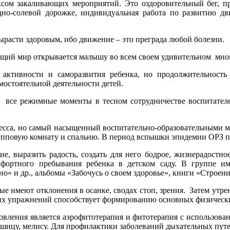
лексом закаливающих мероприятий. Это оздоровительный бег,
дно-солевой дорожке, индивидуальная работа по развитию д
ырасти здоровым, ибо движение – это преграда любой болезни.
ющий мир открывается малышу во всем своем удивительном мно
 активности и саморазвития ребенка, но продолжительность
мостоятельной деятельности детей.
 все режимные моменты в тесном сотрудничестве воспитателей
цесса, но самый насыщенный воспитательно-образовательными ме
рупповую комнату и спальню. В период вспышки эпидемии ОРЗ п
 выразить радость, создать для него бодрое, жизнерадостное
комфортного пребывания ребенка в детском саду. В группе 
о» и др., альбомы «Забочусь о своем здоровье», книги «Строени
е имеют отклонения в осанке, сводах стоп, зрени
я
. Затем утр
х упражнений способствует формированию основных физических
вления является аэрофитотерапия и фитотерапия с использован
шицу, мелису. Для профилактики заболеваний дыхательных путей