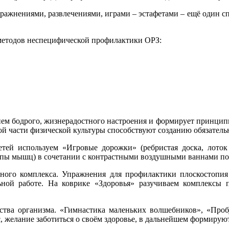
жнениями, развлечениями, играми – эстафетами – ещё один спо
методов неспецифической профилактики ОРЗ:
ием бодрого, жизнерадостного настроения и формирует принцип
ой части физической культуры способствуют созданию обязатель
тей используем «Игровые дорожки» (ребристая доска, лоток
уппы мышц) в сочетании с контрастными воздушными ваннами пос
ного комплекса. Упражнения для профилактики плоскостопия
ьной работе. На коврике «Здоровья» разучиваем комплексы 
тва организма. «Гимнастика маленьких волшебников», «Проб
 желание заботиться о своём здоровье, в дальнейшем формируют