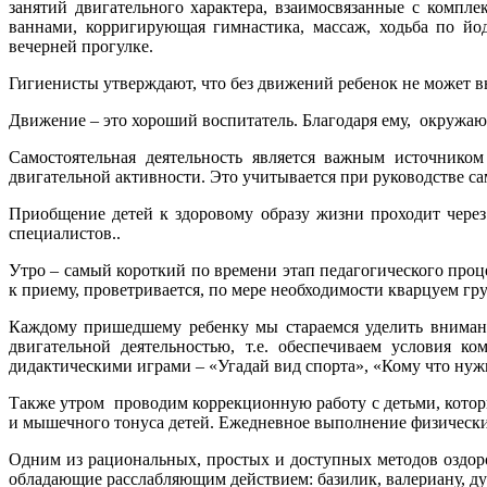
занятий двигательного характера, взаимосвязанные с комп
ваннами, корригирующая гимнастика, массаж, ходьба по йо
вечерней прогулке.
Гигиенисты утверждают, что без движений ребенок не может в
Движение – это хороший воспитатель. Благодаря ему, окружа
Самостоятельная деятельность является важным источником
двигательной активности. Это учитывается при руководстве са
Приобщение детей к здоровому образу жизни проходит через
специалистов..
Утро – самый короткий по времени этап педагогического про
к приему, проветривается, по мере необходимости кварцуем г
Каждому пришедшему ребенку мы стараемся уделить внимание,
двигательной деятельностью, т.е. обеспечиваем условия 
дидактическими играми – «Угадай вид спорта», «Кому что нужн
Также утром проводим коррекционную работу с детьми, которы
и мышечного тонуса детей. Ежедневное выполнение физически
Одним из рациональных, простых и доступных методов оздоро
обладающие расслабляющим действием: базилик, валериану, ду