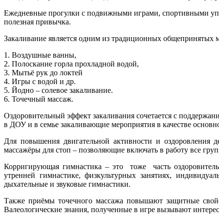
Ежедневные прогулки с подвижными играми, спортивными упра
полезная привычка.
Закаливание является одним из традиционных общепринятых 
1. Воздушные ванны,
2. Полоскание горла прохладной водой,
3. Мытьё рук до локтей
4. Игры с водой и др.
5. Йодно – солевое закаливание.
6. Точечный массаж.
Оздоровительный эффект закаливания сочетается с поддержан
в ДОУ и в семье закаливающие мероприятия в качестве основн
Для повышения двигательной активности и оздоровления де
массажёры для стоп – позволяющие включать в работу все гр
Корригирующая гимнастика – это тоже часть оздоровитель
утренней гимнастике, физкультурных занятиях, индивидуал
дыхательные и звуковые гимнастики.
Также приёмы точечного массажа повышают защитные свойс
Валеологические знания, полученные в игре вызывают интерес,