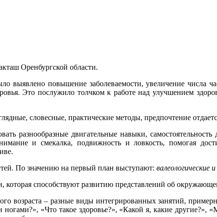
кташ Оренбургской области.
было выявлено повышение заболеваемости, увеличение числа час
оровья. Это послужило толчком к работе над улучшением здоро
лядные, словесные, практические методы, предпочтение отдаетс
вать разнообразные двигательные навыки, самостоятельность д
нимание и смекалка, подвижность и ловкость, помогая дост
иве.
етей. По значению на первый план выступают:
валеологические 
, которая способствуют развитию представлений об окружающем
го возраста – разные виды интегрированных занятий, примерны
 ногами?», «Что такое здоровье?», «Какой я, какие другие?», «М