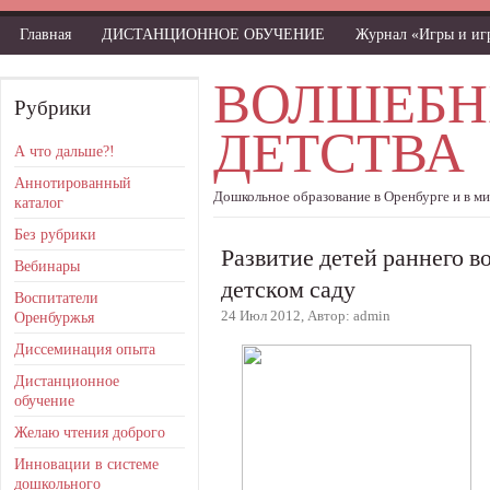
Главная
ДИСТАНЦИОННОЕ ОБУЧЕНИЕ
Журнал «Игры и и
ВОЛШЕБН
Рубрики
ДЕТСТВА
А что дальше?!
Аннотированный
Дошкольное образование в Оренбурге и в м
каталог
Без рубрики
Развитие детей раннего в
Вебинары
детском саду
Воспитатели
24 Июл 2012, Автор: admin
Оренбуржья
Диссеминация опыта
Дистанционное
обучение
Желаю чтения доброго
Инновации в системе
дошкольного