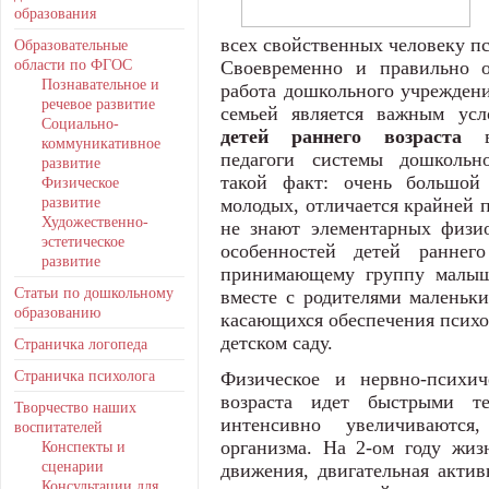
образования
всех свойственных человеку п
Образовательные
области по ФГОС
Свое­временно и правильно о
Познавательное и
работа дошкольного учреждени
речевое развитие
семьей является важным ус
Социально-
детей раннего возраста
коммуникативное
педагоги системы дошкольно
развитие
такой факт: очень большой 
Физическое
развитие
молодых, отличается крайней п
Художественно-
не знают элементарных физио
эстетическое
особенностей детей раннего
развитие
принимающему группу малыш
Статьи по дошкольному
вместе с родителями маленьки
образованию
касающихся обеспечения психо
детском саду.
Страничка логопеда
Страничка психолога
Физическое и нервно-психич
возраста идет быстрыми т
Творчество наших
интенсивно увеличиваются
воспитателей
организма. На 2-ом году жиз
Конспекты и
сценарии
движения, двигательная актив
Консультации для