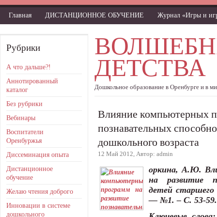
Главная
ДИСТАНЦИОННОЕ ОБУЧЕНИЕ
Журнал «Игры и и
ВОЛШЕБН
Рубрики
ДЕТСТВА
А что дальше?!
Аннотированный
Дошкольное образование в Оренбурге и в м
каталог
Без рубрики
Влияние компьютерных п
Вебинары
познавательных способно
Воспитатели
дошкольного возраста
Оренбуржья
12 Май 2012, Автор: admin
Диссеминация опыта
Дистанционное
оркина, А.Ю. В
обучение
на развитие п
детей старшего 
Желаю чтения доброго
— №1. – С. 53-59.
Инновации в системе
дошкольного
Ключевые слова