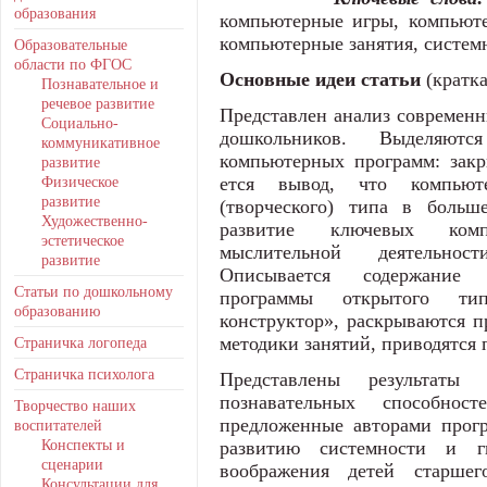
образования
компьютерные игры, компьюте
компьютерные заня­тия, систе
Образовательные
области по ФГОС
Основные идеи статьи
(кратк
Познавательное и
речевое развитие
Представлен анализ современн
Социально-
дошкольников. Выделя­ю
коммуникативное
компьютерных программ: закр
развитие
Физическое
ется вывод, что компьют
развитие
(творческого) типа в больш
Художественно-
развитие ключевых ком­
эстетическое
мыслительной дея­тельно
развитие
Описывает­ся содержание 
Статьи по дошкольному
программы открытого тип
образованию
конструктор», раскрываются п
методики занятий, приводятся 
Страничка логопеда
Страничка психолога
Представлены результаты
познавательных способнос
Творчество наших
предложенные авторами прогр
воспитателей
Конспекты и
развитию системности и г
сценарии
воображения детей стар­шег
Консультации для