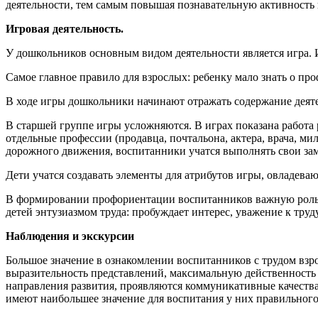
деятельности, тем самым повышая познавательную активност
Игровая деятельность.
У дошкольников основным видом деятельности является игра. 
Самое главное правило для взрослых: ребенку мало знать о про
В ходе игры дошкольники начинают отражать содержание деятель
В старшей группе игры усложняются. В играх показана работа 
отдельные профессии (продавца, почтальона, актера, врача, ми
дорожного движения, воспитанники учатся выполнять свои зам
Дети учатся создавать элементы для атрибутов игры, овладева
В формировании профориентации воспитанников важную роль и
детей энтузиазмом труда: пробуждает интерес, уважение к тру
Наблюдения и экскурсии
Большое значение в ознакомлении воспитанников с трудом взр
выразительность представлений, максимальную действенность 
направления развития, проявляются коммуникативные качества
имеют наибольшее значение для воспитания у них правильного