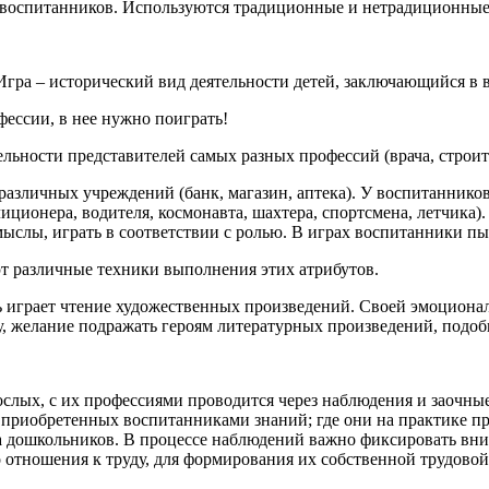
ь воспитанников. Используются традиционные и нетрадиционны
Игра – исторический вид деятельности детей, заключающийся в
фессии, в нее нужно поиграть!
ности представителей самых разных профессий (врача, строителя
различных учреждений (банк, магазин, аптека). У воспитаннико
лиционера, водителя, космонавта, шахтера, спортсмена, летчика
ыслы, играть в соответствии с ролью. В играх воспитанники пы
ют различные техники выполнения этих атрибутов.
грает чтение художественных произведений. Своей эмоциональ
ду, желание подражать героям литературных произведений, подоб
ослых, с их профессиями проводится через наблюдения и заочн
приобретенных воспитанниками знаний; где они на практике пр
 дошкольников. В процессе наблюдений важно фиксировать вним
 отношения к труду, для формирования их собственной трудовой