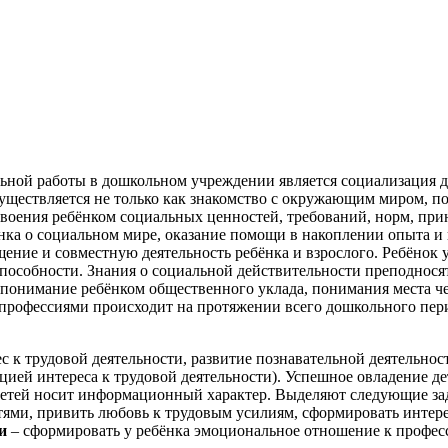
ьной работы в дошкольном учреждении является социализация де
существляется не только как знакомство с окружающим миром, п
воения ребёнком социальных ценностей, требований, норм, при
ёнка о социальном мире, оказание помощи в накоплении опыта 
щение и совместную деятельность ребёнка и взрослого. Ребёнок
способности. Знания о социальной действительности преподнося
понимание ребёнком общественного уклада, понимания места чел
с профессиями происходит на протяжении всего дошкольного пе
рес к трудовой деятельности, развитие познавательной деятельн
ией интереса к трудовой деятельности). Успешное овладение д
детей носит информационный характер. Выделяют следующие зад
стями, привить любовь к трудовым усилиям, сформировать интере
ии
–
сформировать у ребёнка эмоциональное отношение к профес