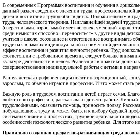
В современных Программах воспитания и обучения в дошкольн
данный раздел сведения о значении труда, профессиональной д
детей и воспитания трудолюбия в детях. Положительным в тра
труда, человеческого творения. Наиглавнейшей задачей трудов
(сверстниками, взрослыми) имеет человек, умеющий хорошо тру
среди немногих способно «переноситься» в другие виды детск
учиться в школе, осознаннее и ответственнее воспринимать обя
трудиться в рамках индивидуальной и совместной деятельности
эффект воспитания и развития личности ребёнка. Труд дошколь
соответствии с требованием времени, следует больше внимания
культуре деятельности в целом. Реализация в практике дошкол
совершенствования индивидуальной работы с детьми в направ
Ранняя детская профориентация носит информационный, консул
взрослым, то обычно играют в профессии. И это может стать 
Важную роль в трудовом воспитании детей играет семья. Благо
любят свою профессию, рассказывают детям о работе. Личный 
трудолюбивыми, оказывать помощь, приносить пользу. Рассказ
побуждающие к труду, а, может быть, и к выбору будущей про
системных знаний о профессиях, трудовой деятельности людей
особенностей психологического развития ребенка. Для этого 
Правильно созданная предметно-развивающая среда позвол