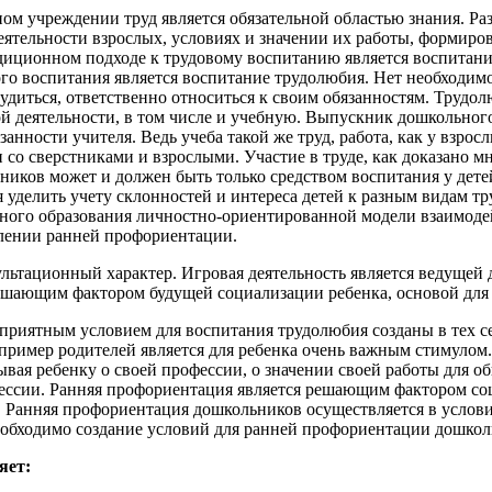
ом учреждении труд является обязательной областью знания. Р
еятельности взрослых, условиях и значении их работы, формиро
диционном подходе к трудовому воспитанию является воспитание
ого воспитания является воспитание трудолюбия. Нет необходим
диться, ответственно относиться к своим обязанностям. Трудол
ой деятельности, в том числе и учебную. Выпускник дошкольног
занности учителя. Ведь учеба такой же труд, работа, как у взро
 со сверстниками и взрослыми. Участие в труде, как доказано 
ников может и должен быть только средством воспитания у дете
 уделить учету склонностей и интереса детей к разным видам т
ьного образования личностно-ориентированной модели взаимодей
лении ранней профориентации.
ьтационный характер. Игровая деятельность является ведущей д
решающим фактором будущей социализации ребенка, основой для
приятным условием для воспитания трудолюбия созданы в тех се
пример родителей является для ребенка очень важным стимулом
ывая ребенку о своей профессии, о значении своей работы для 
фессии. Ранняя профориентация является решающим фактором со
. Ранняя профориентация дошкольников осуществляется в услов
необходимо создание условий для ранней профориентации дошкол
яет: