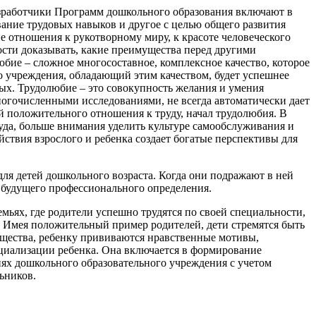
азработчики Программ дошкольного образования включают в
вание трудовых навыков и другое с целью общего развития
 отношения к рукотворному миру, к красоте человеческого
ости доказывать, какие преимущества перед другими
юбие – сложное многосоставное, комплексное качество, которое
о учреждения, обладающий этим качеством, будет успешнее
слых. Трудолюбие – это совокупность желания и умения
многочисленными исследованиями, не всегда автоматически дает
й положительного отношения к труду, начал трудолюбия. В
руда, больше внимания уделить культуре самообслуживания и
ствия взрослого и ребенка создает богатые перспективы для
ля детей дошкольного возраста. Когда они подражают в ней
 будущего профессионального определения.
мьях, где родители успешно трудятся по своей специальности,
. Имея положительный пример родителей, дети стремятся быть
общества, ребенку прививаются нравственные мотивы,
циализации ребенка. Она включается в формирование
иях дошкольного образовательного учреждения с учетом
ьников.