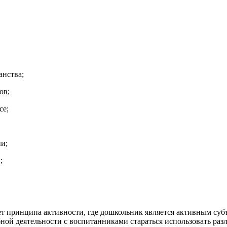
анства;
ов;
се;
и;
;
тет принципа активности, где дошкольник является активным су
ой деятельности с воспитанниками стараться использовать раз