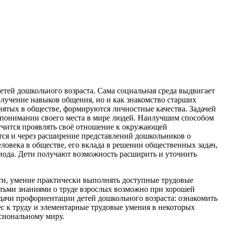
тей дошкольного возраста. Сама социальная среда выдвигает
олучение навыков общения, но и как знакомство старших
нятых в обществе, формируются личностные качества. Задачей
и понимании своего места в мире людей. Наилучшим способом
 учится проявлять своё отношение к окружающей
тся и через расширение представлений дошкольников о
овека в обществе, его вклада в решении общественных задач,
риода. Дети получают возможность расширить и уточнить
ости, умение практически выполнять доступные трудовые
етьми знаниями о труде взрослых возможно при хорошей
ачи профориентации детей дошкольного возраста: ознакомить
с к труду и элементарные трудовые умения в некоторых
сиональному миру.